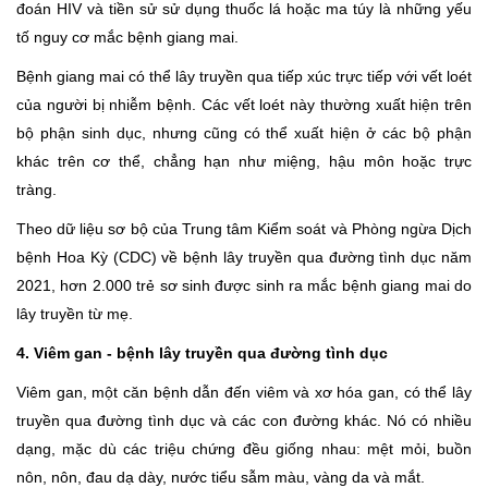
đoán HIV và tiền sử sử dụng thuốc lá hoặc ma túy là những yếu
tố nguy cơ mắc bệnh giang mai.
Bệnh giang mai có thể lây truyền qua tiếp xúc trực tiếp với vết loét
của người bị nhiễm bệnh. Các vết loét này thường xuất hiện trên
bộ phận sinh dục, nhưng cũng có thể xuất hiện ở các bộ phận
khác trên cơ thể, chẳng hạn như miệng, hậu môn hoặc trực
tràng.
Theo dữ liệu sơ bộ của Trung tâm Kiểm soát và Phòng ngừa Dịch
bệnh Hoa Kỳ (CDC) về bệnh lây truyền qua đường tình dục năm
2021, hơn 2.000 trẻ sơ sinh được sinh ra mắc bệnh giang mai do
lây truyền từ mẹ.
4. Viêm gan - bệnh lây truyền qua đường tình dục
Viêm gan, một căn bệnh dẫn đến viêm và xơ hóa gan, có thể lây
truyền qua đường tình dục và các con đường khác. Nó có nhiều
dạng, mặc dù các triệu chứng đều giống nhau: mệt mỏi, buồn
nôn, nôn, đau dạ dày, nước tiểu sẫm màu, vàng da và mắt.