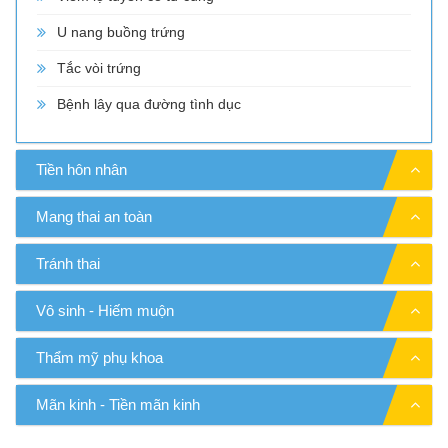
U nang buồng trứng
Tắc vòi trứng
Bệnh lây qua đường tình dục
Tiền hôn nhân
Mang thai an toàn
Tránh thai
Vô sinh - Hiếm muộn
Thẩm mỹ phụ khoa
Mãn kinh - Tiền mãn kinh