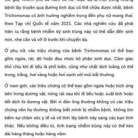
bệnh lây truyền qua đường tình dục có thể chữa được nhất, bệnh
Trichomonas có ảnh hưởng nghiêm trọng đến phụ nữ mang thai,
theo Tạp chí Quốc tế năm 2021. Các nhà nghiên cứu đã phát
hiện ra rằng bệnh nhiễm ký sinh trùng này có thể dẫn đến sinh
non, nhẹ cân và vỡ ối trước khi chuyển dạ.
Ở phụ nữ, các triệu chứng của bệnh Trichomonas có thể bao
gồm ngứa, rát, đỏ hoặc đau nhức bộ phận sinh dục. Cảm giác
khó chịu khi đi tiểu là phổ biến, cũng như chất dịch loãng có thể
trong, trắng, hơi vàng hoặc hơi xanh với mùi bất thường.
Ở nam giới, các triệu chứng có thể bao gồm ngứa hoặc kích ứng
bên trong dương vật, nóng rát sau khi đi tiểu hoặc xuất tinh hoặc
tiết dịch từ dương vật. Bởi vì đàn ông thường không có các triệu
chứng nên họ thường không biết mình bị nhiễm bệnh, không tìm
kiếm sự chăm sóc y tế và vô tình lây bệnh này sang các bạn tình
khác. Nếu không điều trị, tình trạng nhiễm trùng này có thể kéo
dài hàng tháng hoặc hàng năm.