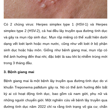
Có 2 chủng virus: Herpes simplex type 1 (HSV-1) và Herpes
simplex type 2 (HSV-2), cả hai đều lây truyền qua đường tình dục
và gây ra mụn rộp sinh dục. Mụn rộp miệng có thể xuất hiện dưới
dạng vết loét lạnh hoặc mụn nước, cũng như vết loét ở bộ phận
sinh dục hoặc hậu môn. Giống như bệnh giang mai, mụn rộp có
thể ảnh hưởng đến thai nhi, đặc biệt là sau khi bị nhiễm trùng mới
trong 3 tháng đầu.
3. Bệnh giang mai
Bệnh giang mai là một bệnh lây truyền qua đường tình dục do vi
khuẩn Treponema pallidum gây ra. Nó có thể ảnh hưởng đến bất
kỳ ai có hoạt động tình dục, bao gồm cả nam giới, phụ nữ và
những người chuyển giới. Một nghiên cứu về bệnh lây truyền qua
đường tình dục năm 2022 chỉ ra rằng tình trạng vô gia cư, chẩn