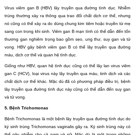
Virus viêm gan B (HBV) lây truyền qua đường tình dục. Nhiễm
trùng thường xảy ra thông qua trao đổi chất dịch cơ thể, nhưng
nó cũng có thể xảy ra do dùng chung kim tiêm hoặc truyền từ mẹ
sang con trong khi sinh. Viêm gan B mạn tính có thể dẫn đến tổn
thương gan nghiêm trọng bao gồm sẹo, ung thư, suy gan và tử
vong. HBV gây bệnh viêm gan B có thể lây truyền qua đường
máu, dịch cơ thể và quan hệ tình dục.
Giống như HBV, quan hệ tình dục cũng có thể lây lan virus viêm
gan C (HCV), loại virus này lây truyền qua máu, tinh dịch và các
chất dịch cơ thể khác. Mặc dù đã có phương pháp điều trị, bệnh
lây truyền qua đường tình dục này cũng có thể dẫn đến suy gan
và tử vong.
5. Bệnh Trichomonas
Bệnh Trichomonas là một bệnh lây truyền qua đường tình dục do
ký sinh trùng Trichomonas vaginalis gây ra. Ký sinh trùng này có
thể gây nhiễm cho cả nam và nữ. Mặc dù là một trong những