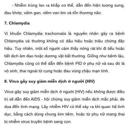
- Nhiễm trùng lan ra khắp cơ thể, dẫn đến hiện tượng sưng,
đau khớp, viêm gan, viêm van tim và tổn thương não.
7. Chlamydia
Vi khuẩn Chlamydia trachomatis là nguyên nhân gây ra bệnh
Chlamydia và thường không có dấu hiệu hoặc triệu chứng đặc
hiệu. Tuy nhiên, một số người cảm thấy nóng rát khi đi tiểu hoặc
tiết dịch âm đạo hoặc dương vật bất thường. Giống như bệnh lậu,
Chlamydia cũng có thể dẫn đến bệnh PID ở phụ nữ và sau đó là
vô sinh, thai ngoài tử cung hoặc đau vùng chậu mạn tính.
8. Virus gây suy giảm miễn dịch ở người (HIV)
Virus gây suy giảm miễn dịch ở người (HIV) nếu không được điều
trị sẽ dẫn đến AIDS - hội chứng suy giảm miễn dịch mắc phải, đe
dọa đến tính mạng. Lây nhiễm HIV có thể xảy ra khi quan hệ tình
dục, bằng cách dùng chung kim tiêm, hoặc từ phụ nữ mang thai
bị nhiễm virus truyền bệnh sang con.