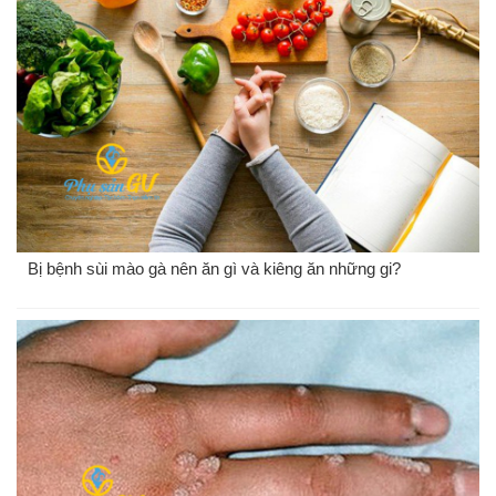
Bị bệnh sùi mào gà nên ăn gì và kiêng ăn những gi?