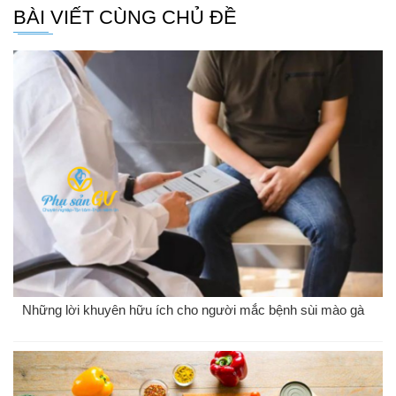
BÀI VIẾT CÙNG CHỦ ĐỀ
Những lời khuyên hữu ích cho người mắc bệnh sùi mào gà