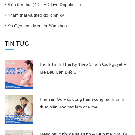
Siêu âm thai (4D - HD Live Doppler ...)
Khám thai và theo dõi định kỳ
Đo điện tim - Monitor Sản khoa
TIN TỨC
Hành Trình Thai Kỳ Theo 3 Tam Cá Nguyệt –
Mẹ Bầu Cần Biết Gì?
Phụ sản Gò Vấp đồng hành cùng hành trình
thực hiện ước mơ làm cha mẹ
Meso phục hồi da sau sinh – Giúp mẹ bỉm lấy