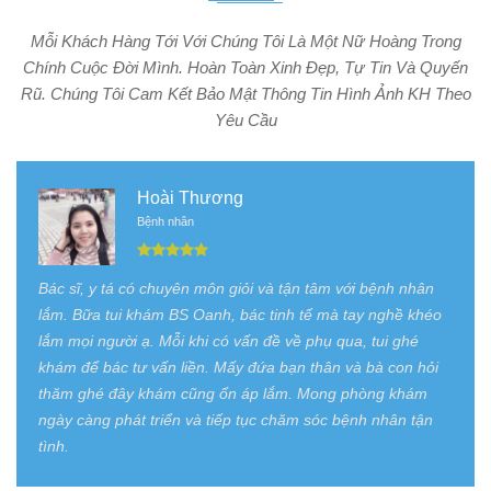
Mỗi Khách Hàng Tới Với Chúng Tôi Là Một Nữ Hoàng Trong
Chính Cuộc Đời Mình. Hoàn Toàn Xinh Đẹp, Tự Tin Và Quyến
Rũ. Chúng Tôi Cam Kết Bảo Mật Thông Tin Hình Ảnh KH Theo
Yêu Cầu
Hoài Thương
Bệnh nhân
Bác sĩ, y tá có chuyên môn giỏi và tận tâm với bệnh nhân
lắm. Bữa tui khám BS Oanh, bác tinh tế mà tay nghề khéo
lắm mọi người ạ. Mỗi khi có vấn đề về phụ qua, tui ghé
khám để bác tư vấn liền. Mấy đứa bạn thân và bà con hỏi
thăm ghé đây khám cũng ổn áp lắm. Mong phòng khám
ngày càng phát triển và tiếp tục chăm sóc bệnh nhân tận
tình.