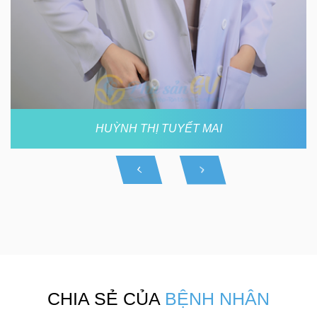
HUỲNH THỊ TUYẾT MAI
CHIA SẺ CỦA
BỆNH NHÂN