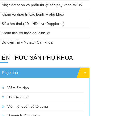
Nhận đỡ sanh và phẫu thuật sản phụ khoa tại BV
Khám và điều trị các bệnh lý phụ khoa
Siêu âm thai (4D - HD Live Doppler ...)
Khám thai và theo dõi định kỳ
Đo điện tim - Monitor Sản khoa
IẾN THỨC SẢN PHỤ KHOA
Phụ khoa
Viêm âm đạo
U xơ tử cung
Viêm lộ tuyến cổ tử cung
U nang buồng trứng