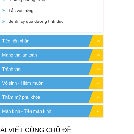
Tắc vòi trứng
Bệnh lây qua đường tình dục
Tiền hôn nhân
Mang thai an toàn
Tránh thai
Vô sinh - Hiếm muộn
Thẩm mỹ phụ khoa
Mãn kinh - Tiền mãn kinh
ÀI VIẾT CÙNG CHỦ ĐỀ