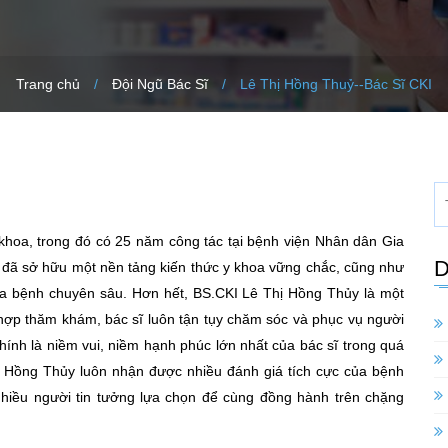
Trang chủ
/
Đội Ngũ Bác Sĩ
/
Lê Thị Hồng Thuỷ--Bác Sĩ CKI
khoa, trong đó có 25 năm công tác tại bệnh viện Nhân dân Gia
D
 đã sở hữu một nền tảng kiến thức y khoa vững chắc, cũng như
ữa bệnh chuyên sâu. Hơn hết, BS.CKI Lê Thị Hồng Thủy là một
 hợp thăm khám, bác sĩ luôn tận tụy chăm sóc và phục vụ người
nh là niềm vui, niềm hạnh phúc lớn nhất của bác sĩ trong quá
hị Hồng Thủy luôn nhận được nhiều đánh giá tích cực của bệnh
hiều người tin tưởng lựa chọn để cùng đồng hành trên chặng