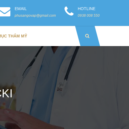
EMAIL
HOTLINE
phusangovap@gmail.com
0938 008 550
MỤC THẨM MỸ
CKI