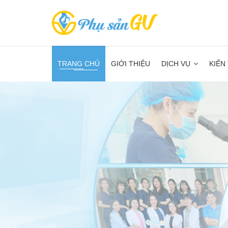
TRANG CHỦ
GIỚI THIỆU
DỊCH VỤ
KIẾN