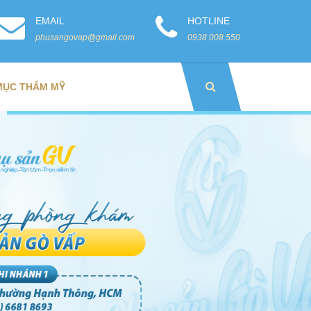
EMAIL
HOTLINE
phusangovap@gmail.com
0938 008 550
MỤC THẨM MỸ