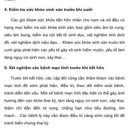
4. Kiểm tra sức khỏe sinh sản trước khi cưới
Các gói khám sức khỏe tiền hôn nhân cho nam và nữ đều có
hạng mục kiểm tra sức khỏe sinh sản, bao gồm siêu âm tử cung,
siêu âm bụng, kiểm tra nội tiết tố sinh dục, xét nghiệm tinh dịch
đồ, xét nghiệm dịch niệu đạo… Khám sức khỏe sinh sản trước khi
cưới giúp phát hiện các yếu tố gây vô sinh hiếm muộn, yếu tố làm
tăng nguy cơ sinh non, sảy thai…
5. Xét nghiệm các bệnh mạn tính trước khi kết hôn
Trước khi kết hôn, các cặp đôi cũng cần thăm khám các bệnh
mạn tính để sớm phát hiện, điều trị, theo dõi kiểm soát bệnh,
tránh diễn tiến xấu. Một số bệnh mạn tính đặc biệt có thể gây ảnh
hưởng đến sức khỏe thai kỳ, làm tăng nguy cơ sinh non, sảy thai,
thậm chí dẫn đến tử vong, chẳng hạn như tiểu đường, tim
mạch… Các bệnh lý này cần được điều trị càng sớm càng tốt để
tránh biến chứng thai kỳ.