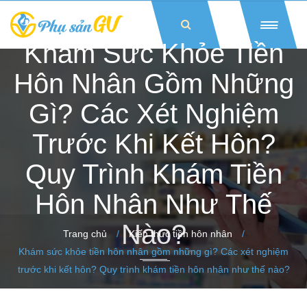
Khám Sức Khỏe Tiền
Hôn Nhân Gồm Những
Gì? Các Xét Nghiệm
Trước Khi Kết Hôn?
Quy Trình Khám Tiền
Hôn Nhân Như Thế
Nào?
Trang chủ
/
Kiến thức tiền hôn nhân
/
Khám sức khỏe tiền hôn nhân gồm những gì? Các xét nghiệm
trước khi kết hôn? Quy trình khám tiền hôn nhân như thế nào?