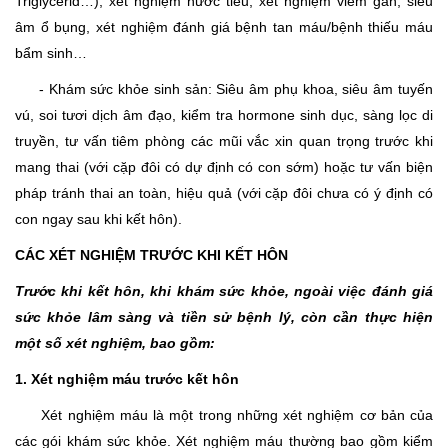
Triglycerid…), xét nghiệm nước tiểu, xét nghiệm viêm gan, siêu
âm ổ bụng, xét nghiệm đánh giá bệnh tan máu/bệnh thiếu máu
bẩm sinh…
- Khám sức khỏe sinh sản: Siêu âm phụ khoa, siêu âm tuyến
vú, soi tươi dịch âm đạo, kiểm tra hormone sinh dục, sàng lọc di
truyền, tư vấn tiêm phòng các mũi vắc xin quan trọng trước khi
mang thai (với cặp đôi có dự định có con sớm) hoặc tư vấn biện
pháp tránh thai an toàn, hiệu quả (với cặp đôi chưa có ý định có
con ngay sau khi kết hôn).
CÁC XÉT NGHIỆM TRƯỚC KHI KẾT HÔN
Trước khi kết hôn, khi khám sức khỏe, ngoài việc đánh giá
sức khỏe lâm sàng và tiền sử bệnh lý, còn cần thực hiện
một số xét nghiệm, bao gồm:
1. Xét nghiệm máu trước kết hôn
Xét nghiệm máu là một trong những xét nghiệm cơ bản của
các gói khám sức khỏe. Xét nghiệm máu thường bao gồm kiểm