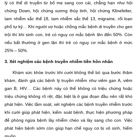
lý có thể di truyền từ bố mẹ sang con cái, chẳng hạn như hội
chứng Down, hội chứng xương thủy tinh, hội chứng Klinefelter,
tam nhiễm sắc thể 18, tam nhiễm sắc thể 13, migraine, rối loạn
phổ tự kỷ… Khi người vợ hoặc chồng mắc bệnh di truyền cho gen
trội thì khi sinh con, trẻ có nguy cơ mắc bệnh lên đến 50%. Còn
nếu bất thường ở gen lặn thì trẻ có nguy cơ mắc bệnh ở mức
25% – 50%.
3. Xét nghiệm các bệnh truyền nhiễm tiền hôn nhân
Khám sức khỏe trước khi cưới không thể bỏ qua bước thăm
khám, đánh giá các bệnh lý truyền nhiễm như viêm gan A, viêm
gan B, HIV… Các bệnh này có thể không có triệu chứng hoặc
triệu chứng không rõ rệt, đặc biệt là ở giai đoạn đầu nên rất khó
phát hiện. Việc tầm soát, xét nghiệm các bệnh truyền nhiễm trước
khi cưới giúp phát hiện, kiểm soát bệnh, thực hiện phương pháp
để phòng ngừa bệnh lây nhiễm chéo và lây sang cho con. Việc
phát hiện bệnh sớm còn giúp hạn chế nguy cơ bị vô sinh, hiếm
muộn.