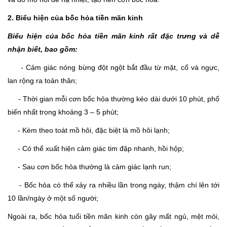
2. Biểu hiện của bốc hỏa tiền mãn kinh
Biểu hiện của bốc hỏa tiền mãn kinh rất đặc trưng và dễ
nhận biết, bao gồm:
- Cảm giác nóng bừng đột ngột bắt đầu từ mặt, cổ và ngực,
lan rộng ra toàn thân;
- Thời gian mỗi cơn bốc hỏa thường kéo dài dưới 10 phút, phổ
biến nhất trong khoảng 3 – 5 phút;
- Kèm theo toát mồ hôi, đặc biệt là mồ hôi lạnh;
- Có thể xuất hiện cảm giác tim đập nhanh, hồi hộp;
- Sau cơn bốc hỏa thường là cảm giác lạnh run;
- Bốc hỏa có thể xảy ra nhiều lần trong ngày, thậm chí lên tới
10 lần/ngày ở một số người;
Ngoài ra, bốc hỏa tuổi tiền mãn kinh còn gây mất ngủ, mệt mỏi,