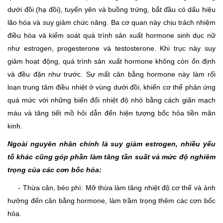
dưới đồi (hạ đồi), tuyến yên và buồng trứng, bắt đầu có dấu hiệu
lão hóa và suy giảm chức năng. Ba cơ quan này chịu trách nhiệm
điều hòa và kiểm soát quá trình sản xuất hormone sinh dục nữ
như estrogen, progesterone và testosterone. Khi trục này suy
giảm hoạt động, quá trình sản xuất hormone không còn ổn định
và đều đặn như trước. Sự mất cân bằng hormone này làm rối
loạn trung tâm điều nhiệt ở vùng dưới đồi, khiến cơ thể phản ứng
quá mức với những biến đổi nhiệt độ nhỏ bằng cách giãn mạch
máu và tăng tiết mồ hôi dẫn đến hiện tượng bốc hỏa tiền mãn
kinh.
Ngoài nguyên nhân chính là suy giảm estrogen, nhiều yếu
tố khác cũng góp phần làm tăng tần suất và mức độ nghiêm
trọng của các cơn bốc hỏa:
- Thừa cân, béo phì: Mỡ thừa làm tăng nhiệt độ cơ thể và ảnh
hưởng đến cân bằng hormone, làm trầm trọng thêm các cơn bốc
hỏa.