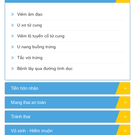
Viêm âm đạo
U xơ tử cung
Viêm lộ tuyến cổ tử cung
U nang buồng trứng
Tắc vòi trứng
Bệnh lây qua đường tình dục
Tiền hôn nhân
Mang thai an toàn
Tránh thai
Vô sinh - Hiếm muộn