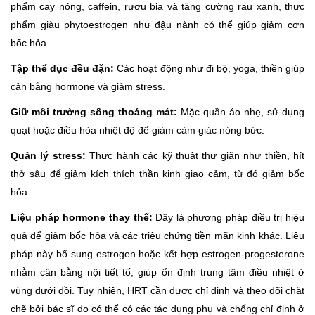
phẩm cay nóng, caffein, rượu bia và tăng cường rau xanh, thực
phẩm giàu phytoestrogen như đậu nành có thể giúp giảm cơn
bốc hỏa.
Tập thể dục đều đặn:
Các hoạt động như đi bộ, yoga, thiền giúp
cân bằng hormone và giảm stress.
Giữ môi trường sống thoáng mát:
Mặc quần áo nhẹ, sử dụng
quạt hoặc điều hòa nhiệt độ để giảm cảm giác nóng bức.
Quản lý stress:
Thực hành các kỹ thuật thư giãn như thiền, hít
thở sâu để giảm kích thích thần kinh giao cảm, từ đó giảm bốc
hỏa.
Liệu pháp hormone thay thế:
Đây là phương pháp điều trị hiệu
quả để giảm bốc hỏa và các triệu chứng tiền mãn kinh khác. Liệu
pháp này bổ sung estrogen hoặc kết hợp estrogen-progesterone
nhằm cân bằng nội tiết tố, giúp ổn định trung tâm điều nhiệt ở
vùng dưới đồi. Tuy nhiên, HRT cần được chỉ định và theo dõi chặt
chẽ bởi bác sĩ do có thể có các tác dụng phụ và chống chỉ định ở