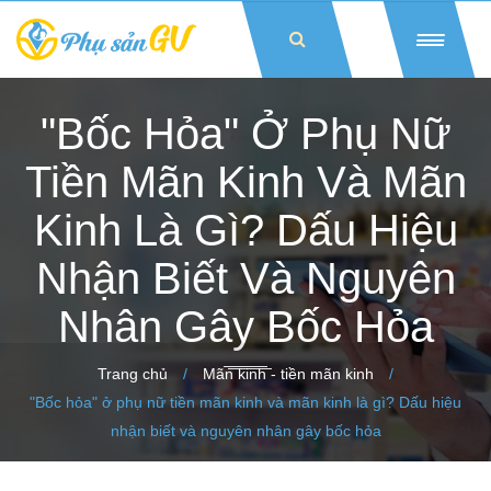
"Bốc Hỏa" Ở Phụ Nữ
Tiền Mãn Kinh Và Mãn
Kinh Là Gì? Dấu Hiệu
Nhận Biết Và Nguyên
Nhân Gây Bốc Hỏa
Trang chủ
/
Mãn kinh - tiền mãn kinh
/
"Bốc hỏa" ở phụ nữ tiền mãn kinh và mãn kinh là gì? Dấu hiệu
nhận biết và nguyên nhân gây bốc hỏa