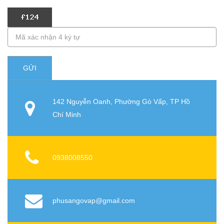
GỬI
142 Nguyễn Oanh, Phường Gò Vấp, TP Hồ
Chí Minh
0938008550
phusangovap@gmail.com