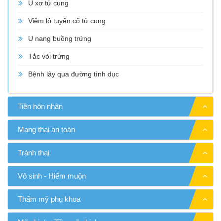
U xơ tử cung
Viêm lộ tuyến cổ tử cung
U nang buồng trứng
Tắc vòi trứng
Bệnh lây qua đường tình dục
Tiền hôn nhân
Mang thai an toàn
Tránh thai
Vô sinh - Hiếm muộn
Thẩm mỹ phụ khoa